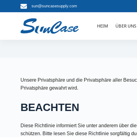
sun@suncasesupply.com
Z
u
m
HEIM
ÜBER UNS
I
n
h
a
l
t
s
Unsere Privatsphäre und die Privatsphäre aller Besuche
p
Privatsphäre gewahrt wird.
r
i
BEACHTEN
n
g
Diese Richtlinie informiert Sie unter anderem über di
e
schützen. Bitte lesen Sie diese Richtlinie sorgfältig 
n