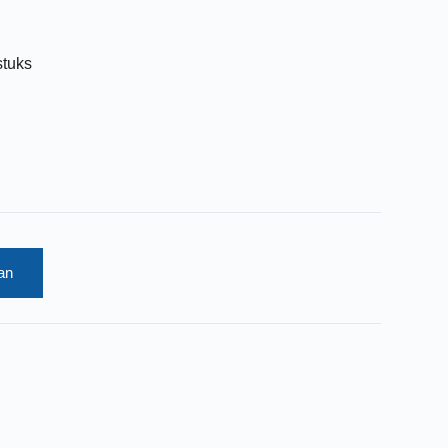
stuks
an