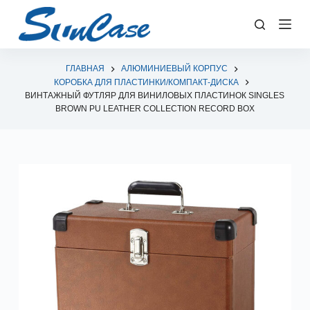
П
е
р
е
ГЛАВНАЯ
АЛЮМИНИЕВЫЙ КОРПУС
КОРОБКА ДЛЯ ПЛАСТИНКИ/КОМПАКТ-ДИСКА
й
ВИНТАЖНЫЙ ФУТЛЯР ДЛЯ ВИНИЛОВЫХ ПЛАСТИНОК SINGLES
т
BROWN PU LEATHER COLLECTION RECORD BOX
и
к
с
у
т
и